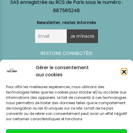
SAS enregistrée au RCS de Paris sous le numéro :
887585248
RESTONS CONNECTÉS!
Gérer le consentement
aux cookies
Pour offrir les meilleures expériences, nous utilisons des
technologies telles que les cookies pour stocker et/ou accéder aux
informations des appareils. Le fait de consentir à ces technologies
nous permettra de traiter des données telles que le comportement
de navigation ou les ID uniques sur ce site. Le fait de ne pas
consentir ou de retirer son consentement peut avoir un effet négatif
Simulation
Event
Mentions légales
Politique de
sur certaines caractéristiques et fonctions.
tarifaire
News
CGV – CGU
confidentialité