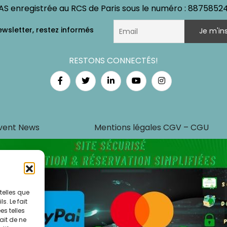
AS enregistrée au RCS de Paris sous le numéro : 8875852
RESTONS CONNECTÉS!
vent News
Mentions légales CGV – CGU
telles que
. Le fait
s telles
ait de ne