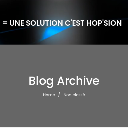
 = UNE SOLUTION C'EST HOP'SION
Blog Archive
Home
Non classé