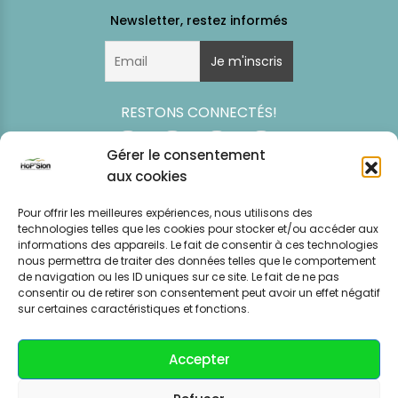
RESTONS CONNECTÉS!
Gérer le consentement
aux cookies
Pour offrir les meilleures expériences, nous utilisons des
technologies telles que les cookies pour stocker et/ou accéder aux
informations des appareils. Le fait de consentir à ces technologies
nous permettra de traiter des données telles que le comportement
de navigation ou les ID uniques sur ce site. Le fait de ne pas
consentir ou de retirer son consentement peut avoir un effet négatif
Simulation
Event
Mentions légales
Politique de
sur certaines caractéristiques et fonctions.
tarifaire
News
CGV – CGU
confidentialité
Accepter