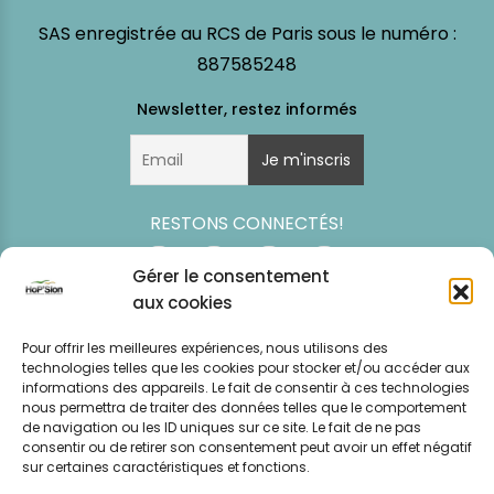
SAS enregistrée au RCS de Paris sous le numéro :
887585248
RESTONS CONNECTÉS!
Gérer le consentement
aux cookies
Pour offrir les meilleures expériences, nous utilisons des
technologies telles que les cookies pour stocker et/ou accéder aux
informations des appareils. Le fait de consentir à ces technologies
nous permettra de traiter des données telles que le comportement
de navigation ou les ID uniques sur ce site. Le fait de ne pas
consentir ou de retirer son consentement peut avoir un effet négatif
Simulation
Event
Mentions légales
Politique de
sur certaines caractéristiques et fonctions.
tarifaire
News
CGV – CGU
confidentialité