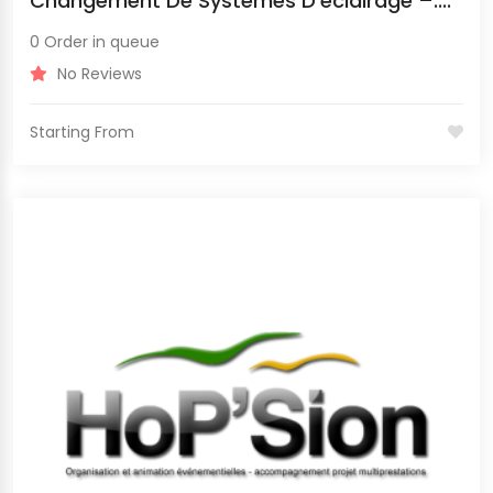
Changement De Systèmes D’éclairage –....
0 Order in queue
No Reviews
Starting From