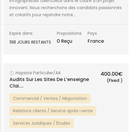
infographistes talentueux dans le cadre d’un projet
innovant. Nous recherchons des candidats passionnés
et créatifs pour rejoindre notre…
Expire dans:
Propositions
Pays
0 Reçu
France
198 JOURS RESTANTS
Hopsioa Particulier/AA
400.00€
Audits Sur Les Sites De L’enseigne
(Fixed )
Clai....
Commercial / Ventes / Négociation
Relations clients / Service après-vente
Services Juridiques / Études