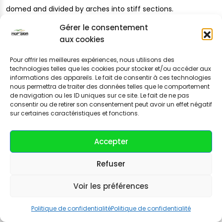
domed and divided by arches into stiff sections.
Gérer le consentement
aux cookies
Create Account
Pour offrir les meilleures expériences, nous utilisons des
technologies telles que les cookies pour stocker et/ou accéder aux
Make Profit and Help People to Get Their
informations des appareils. Le fait de consentir à ces technologies
nous permettra de traiter des données telles que le comportement
Jobs Done
de navigation ou les ID uniques sur ce site. Le fait de ne pas
consentir ou de retirer son consentement peut avoir un effet négatif
The Exertio WordPress Theme can help you to
sur certaines caractéristiques et fonctions.
create your own platform and just start your
career
Accepter
Refuser
A collection of textile samples lay spread out on the table -
Samsa was a travelling salesman - and above it there hung
Voir les préférences
a picture that he had recently cut out of an illustrated
magazine and housed in a nice, gilded frame. It showed a
Politique de confidentialité
Politique de confidentialité